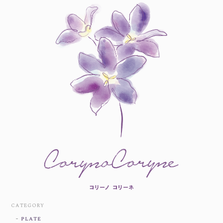
CATEGORY
plate