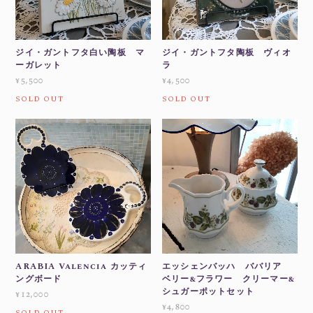
ジイ・ガントフタ白い陶板 マ
ジイ・ガントフタ陶板 ヴィオ
ーガレット
ラ
¥5,500
¥4,500
SOLD OUT
SOLD OUT
ARABIA Valencia カッティ
エッシェンバッハ ババリア
ングボード
ベリー&フラワー クリーマー&
シュガーポットセット
¥12,000
¥4,800
SOLD OUT