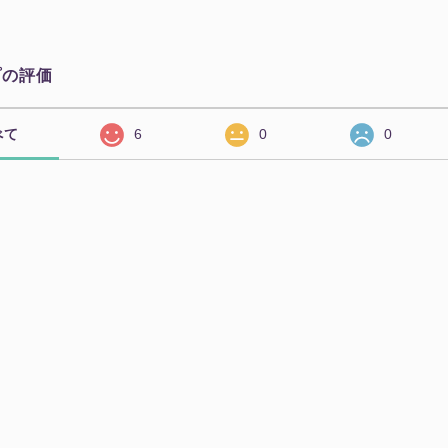
プの評価
べて
6
0
0