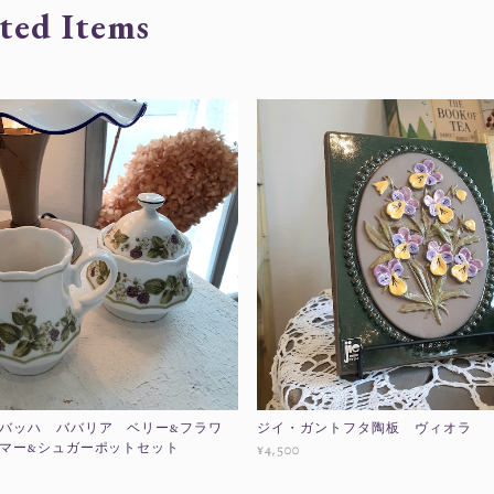
ted Items
バッハ ババリア ベリー&フラワ
ジイ・ガントフタ陶板 ヴィオラ
マー&シュガーポットセット
¥4,500