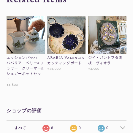
エッシェンバッハ
ARABIA Valencia
ジイ・ガントフタ陶
ババリア ベリー&フ
カッティングボード
板 ヴィオラ
ラワー クリーマー&
¥12,000
¥4,500
シュガーポットセッ
ト
¥4,800
ショップの評価
すべて
6
0
0