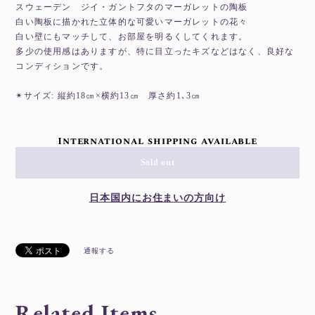
スウェーデン ジイ・ガントフタのマーガレットの陶板
白い陶板に描かれた立体的な可愛いマーガレットの花々
白い壁にもマッチして、お部屋を明るくしてくれます。
多少の使用感はありますが、特に目立ったキズなどはなく、良好な
コンディションです。
✴︎サイズ: 縦約18㎝×横約13㎝ 厚さ約1､3㎝
International shipping available
Sold out
日本国内にお住まいの方向け
通報する
Related Items