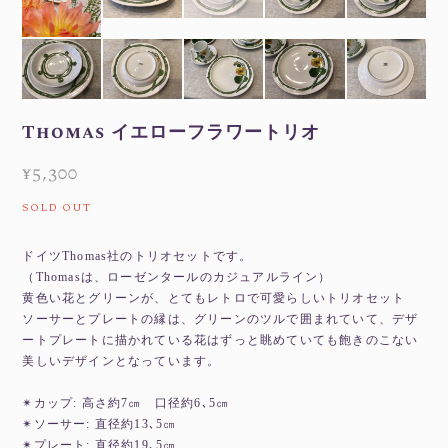
Thomas イエローフラワートリオ
¥5,300
SOLD OUT
ドイツThomas社のトリオセットです。
（Thomasは、ローゼンタールのカジュアルライン）
黄色い花とグリーンが、とてもレトロで可愛らしいトリオセット
ソーサーとプレートの縁は、グリーンのツルで囲まれていて、デザ
ートプレートに描かれている花はずっと眺めていても飽きのこない
美しいデザインとなっています。
✴︎カップ: 高さ約7㎝ 口径約6､5㎝
✴︎ソーサー: 直径約13､5㎝
✴︎プレート: 直径約19､5㎝