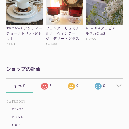
Thomas アンティー
フランス リュミナ
ARABIAアラビア
チョークトリオ3客セ
ルク ヴィンテー
ルスカC &S
ット
ジ デザートグラス
¥5,300
¥11,400
¥2,200
ショップの評価
すべて
6
0
0
CATEGORY
plate
bowl
cup