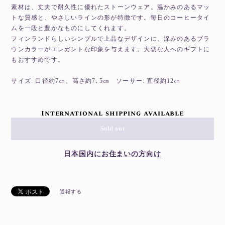
素材は、丈夫で耐久性に優れたストーンウェア。温かみのあるマッ
トな質感と、やさしいラインの形が特徴です。毎日のコーヒータイ
ムを一段と豊かなものにしてくれます。
フィンランドらしいシンプルで上品なデザインに、深みのあるブラ
ウンカラーがエレガントな印象を与えます。大切な人へのギフトに
もおすすめです。
サイズ: 口径約7㎝、高さ約7､5㎝ ソーサー: 直径約12㎝
International shipping available
Sold out
日本国内にお住まいの方向け
通報する