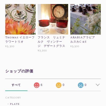
Thomas イエローフ
フランス リュミナ
ARABIAアラビア
ラワートリオ
ルク ヴィンテー
ルスカC &S
ジ デザートグラス
¥5,300
¥5,300
¥2,200
ショップの評価
すべて
6
0
0
CATEGORY
plate