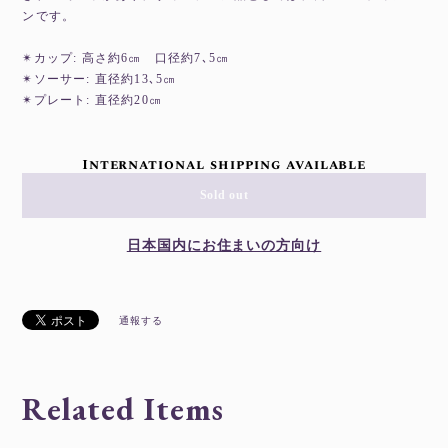
ンです。
✴︎カップ: 高さ約6㎝ 口径約7､5㎝
✴︎ソーサー: 直径約13､5㎝
✴︎プレート: 直径約20㎝
International shipping available
Sold out
日本国内にお住まいの方向け
通報する
Related Items