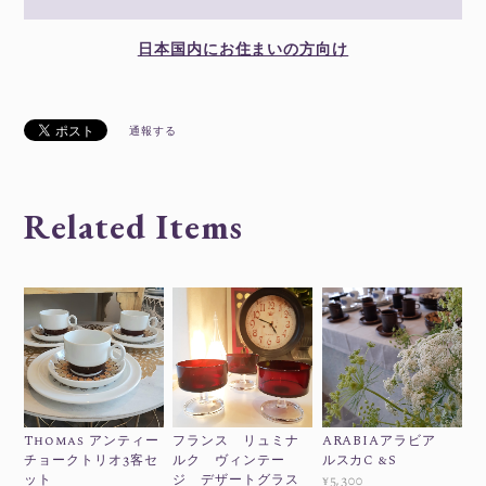
日本国内にお住まいの方向け
通報する
Related Items
Thomas アンティー
フランス リュミナ
ARABIAアラビア
チョークトリオ3客セ
ルク ヴィンテー
ルスカC &S
ット
ジ デザートグラス
¥5,300