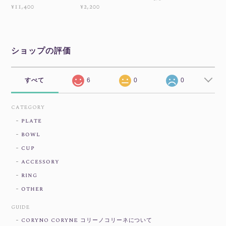
¥11,400
¥2,200
ショップの評価
すべて
6
0
0
CATEGORY
plate
bowl
cup
accessory
ring
other
GUIDE
CORYNO CORYNE コリーノコリーネについて