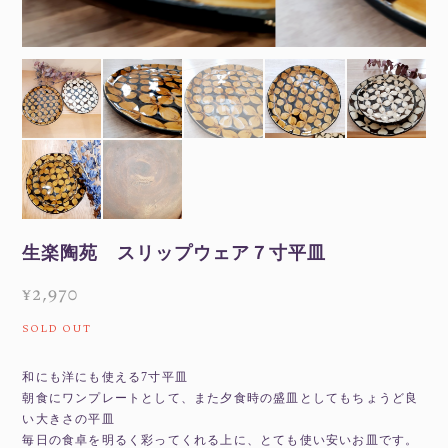
生楽陶苑 スリップウェア７寸平皿
¥2,970
SOLD OUT
和にも洋にも使える7寸平皿
朝食にワンプレートとして、また夕食時の盛皿としてもちょうど良
い大きさの平皿
毎日の食卓を明るく彩ってくれる上に、とても使い安いお皿です。