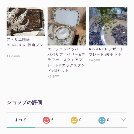
アトリエ陶華
classical長角プレ
エッシェンバッハ
RIVANEL デザート
ート
ババリア ベリー&フ
プレート3枚セット
¥10,000
ラワー スクエアプ
¥4,500
レート&エッグスタン
ド2個セット
¥7,500
ショップの評価
すべて
6
0
0