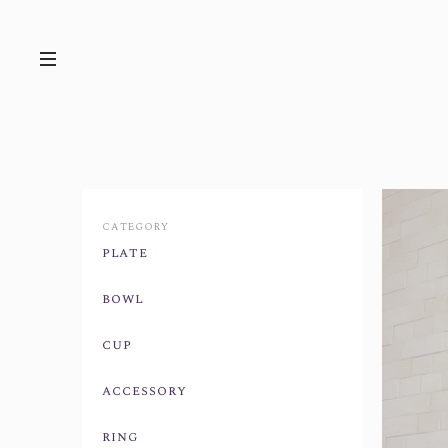
CATEGORY
plate
bowl
cup
accessory
ring