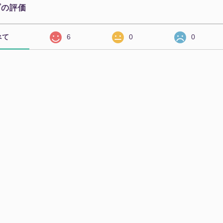
プの評価
べて
6
0
0