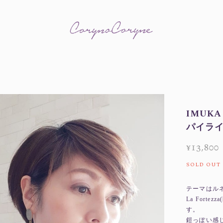
IMUKA
パイラ
¥13,800
SOLD OUT
テーマはル
La For
す。
鎧っぽい感